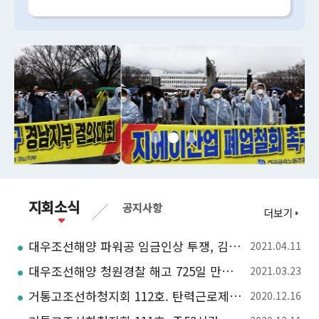
지회소식
공지사항
더보기
대우조선해양 파워공 임금인상 투쟁, 김호규 금속노조위원장 나선다
2021.04.11
대우조선해양 청원경찰 해고 725일 만에 다시 일터로. 거통고조선하청지회
2021.03.23
거통고조선하청지회 112호. 탄력근로제, 알아야 당하지 않는다
2020.12.16