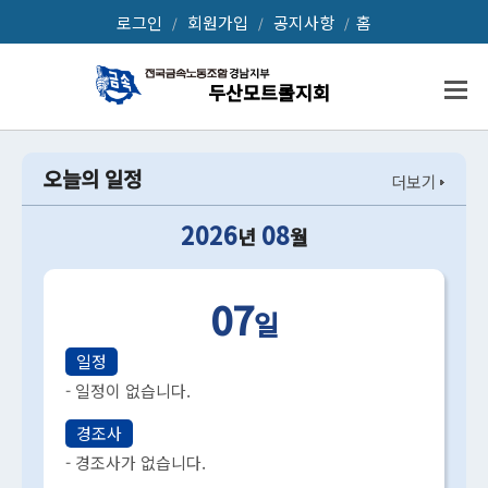
로그인
회원가입
공지사항
홈
/
/
/
두산모트롤
두산모트롤지회
오늘의 일정
더보기
2026
08
년
월
07
일
일정
- 일정이 없습니다.
경조사
- 경조사가 없습니다.