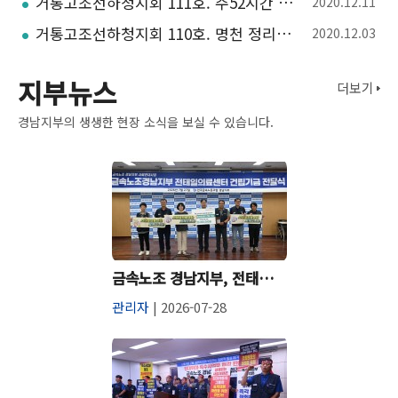
거통고조선하청지회 111호. 주52시간 시행연기? 누구 좋으라고
2020.12.11
거통고조선하청지회 110호. 명천 정리해고 투쟁 승리. 노동부 영안기업 직장내 괴롭힘 확인
2020.12.03
지부뉴스
더보기
경남지부의 생생한 현장 소식을 보실 수 있습니다.
금속노조 경남지부, 전태일의료센터 건립기금 2천만원 전달
관리자
| 2026-07-28