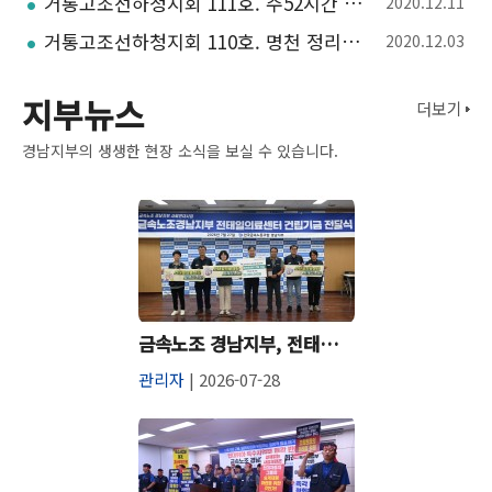
거통고조선하청지회 111호. 주52시간 시행연기? 누구 좋으라고
2020.12.11
거통고조선하청지회 110호. 명천 정리해고 투쟁 승리. 노동부 영안기업 직장내 괴롭힘 확인
2020.12.03
지부뉴스
더보기
경남지부의 생생한 현장 소식을 보실 수 있습니다.
금속노조 경남지부, 전태일의료센터 건립기금 2천만원 전달
관리자
| 2026-07-28