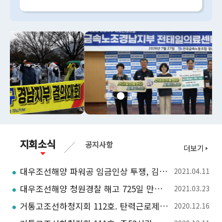
지회소식
공지사항
더보기
대우조선해양 파워공 임금인상 투쟁, 김호규 금속노조위원장 나선다
2021.04.11
대우조선해양 청원경찰 해고 725일 만에 다시 일터로. 거통고조선하청지회
2021.03.23
거통고조선하청지회 112호. 탄력근로제, 알아야 당하지 않는다
2020.12.16