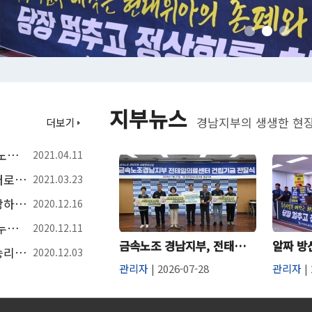
지부뉴스
경남지부의 생생한 현장
더보기
대우조선해양 파워공 임금인상 투쟁, 김호규 금속노조위원장 나선다
2021.04.11
대우조선해양 청원경찰 해고 725일 만에 다시 일터로. 거통고조선하청지회
2021.03.23
거통고조선하청지회 112호. 탄력근로제, 알아야 당하지 않는다
2020.12.16
거통고조선하청지회 111호. 주52시간 시행연기? 누구 좋으라고
2020.12.11
금속노조 경남지부, 전태일의료센터 건립기금 2천만원 전달
거통고조선하청지회 110호. 명천 정리해고 투쟁 승리. 노동부 영안기업 직장내 괴롭힘 확인
2020.12.03
관리자
| 2026-07-28
관리자
| 