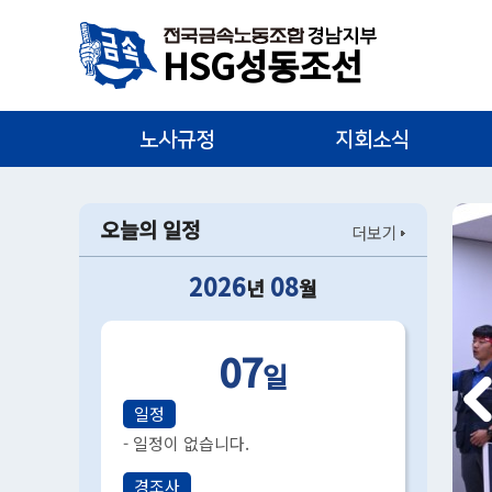
HSG성동조선
노사규정
지회소식
오늘의 일정
더보기
2026
08
년
월
07
일
일정
- 일정이 없습니다.
경조사