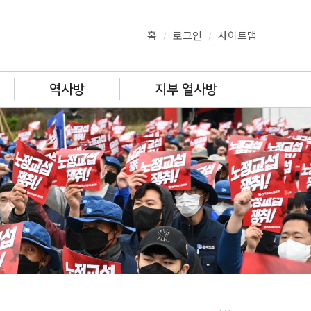
홈
로그인
사이트맵
/
/
역사방
지부 열사방