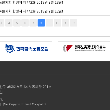
롤지회 함성지 제772호(2018년 7월 18일)
롤지회 함성지 제771호(2018년 7월 12일)
3
4
5
6
7
9
10
8
성산구 마디미서로 64 노동회관 201호
남일
다.
opyright Just Copyleft)