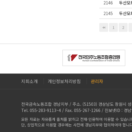
2146
두산모트
2145
두산모트
다음
맨끝
1
2
지회소개
개인정보처리방침
관리자
전국금속노동조합 경남지부 / 주소. (51503) 경상남도 창원시 
Tel. 055-283-9113~4 / Fax. 055-267-1266 / 진보넷ID : 경
모든 자료는 자유롭게 출처를 밝히고 전재·인용하여 이용할 수 있습니
단, 상업적으로 이용할 경우에는 사전에 경남지부와 협의하여야 합니다. (No C