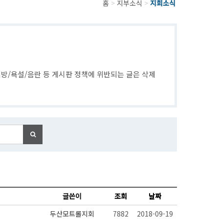
홈
>
지부소식
>
지회소식
방/욕설/음란 등 게시판 정책에 위반되는 글은 삭제
글쓴이
조회
날짜
두산모트롤지회
7882
2018-09-19