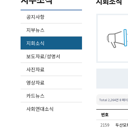
지회소식
공지사항
지부뉴스
지회소식
보도자료/성명서
사진자료
영상자료
카드뉴스
Total 2,264건
8 페
사회연대소식
번호
2159
두산모트