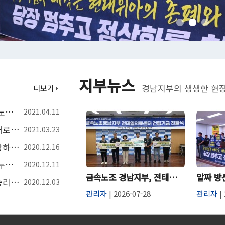
지부뉴스
경남지부의 생생한 현장
더보기
대우조선해양 파워공 임금인상 투쟁, 김호규 금속노조위원장 나선다
2021.04.11
대우조선해양 청원경찰 해고 725일 만에 다시 일터로. 거통고조선하청지회
2021.03.23
거통고조선하청지회 112호. 탄력근로제, 알아야 당하지 않는다
2020.12.16
거통고조선하청지회 111호. 주52시간 시행연기? 누구 좋으라고
2020.12.11
금속노조 경남지부, 전태일의료센터 건립기금 2천만원 전달
거통고조선하청지회 110호. 명천 정리해고 투쟁 승리. 노동부 영안기업 직장내 괴롭힘 확인
2020.12.03
관리자
| 2026-07-28
관리자
| 