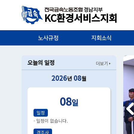
KC환경서비스지회
노사규정
지회소식
오늘의 일정
더보기
2026
08
년
월
08
일
일정
- 일정이 없습니다.
경조사