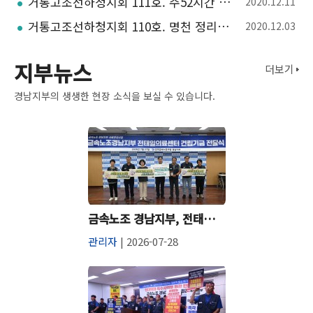
거통고조선하청지회 111호. 주52시간 시행연기? 누구 좋으라고
2020.12.11
거통고조선하청지회 110호. 명천 정리해고 투쟁 승리. 노동부 영안기업 직장내 괴롭힘 확인
2020.12.03
지부뉴스
더보기
경남지부의 생생한 현장 소식을 보실 수 있습니다.
금속노조 경남지부, 전태일의료센터 건립기금 2천만원 전달
관리자
| 2026-07-28