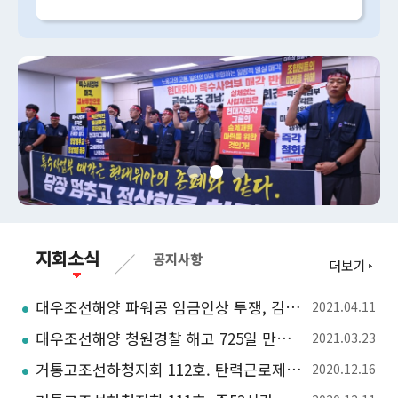
지회소식
공지사항
더보기
대우조선해양 파워공 임금인상 투쟁, 김호규 금속노조위원장 나선다
2021.04.11
대우조선해양 청원경찰 해고 725일 만에 다시 일터로. 거통고조선하청지회
2021.03.23
거통고조선하청지회 112호. 탄력근로제, 알아야 당하지 않는다
2020.12.16