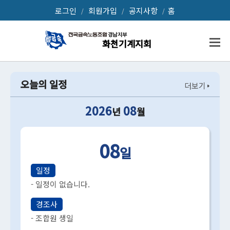
로그인
회원가입
공지사항
홈
/
/
/
화천기계
화천기계지회
오늘의 일정
더보기
2026
08
년
월
08
일
일정
- 일정이 없습니다.
경조사
- 조합원 생일