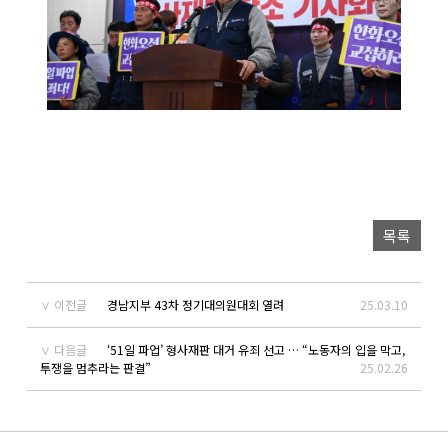
목록
이전글
경남지부 43차 정기대의원대회 열려
25.03.10
다음글
‘51일 파업’ 형사재판 대거 유죄 선고 … “노동자의 입을 막고,
투쟁을 멈추라는 판결”
25.02.26