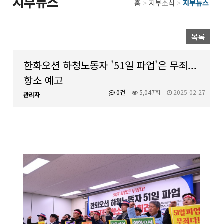
지부뉴스
홈
>
지부소식
>
지부뉴스
목록
한화오션 하청노동자 '51일 파업'은 무죄...
항소 예고
0건
5,047회
2025-02-27
관리자