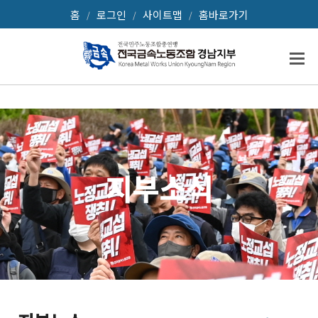
홈
로그인
사이트맵
홈바로가기
/
/
/
지부소식